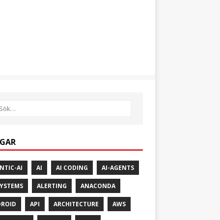
GAR
NTIC-AI
AI
AI CODING
AI-AGENTS
SYSTEMS
ALERTING
ANACONDA
ROID
API
ARCHITECTURE
AWS