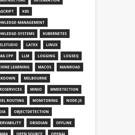
RASTRUCTURE
INTEGRATION
ASCRIPT
K8S
OWLEDGE-MANAGEMENT
WLEDGE-SYSTEMS
KUBERNETES
ELSTUDIO
LATEX
LINUX
MA.CPP
LLM
LOGGING
LOGSEQ
HINE LEARNING
MACOS
MAINROAD
RKDOWN
MELBOURNE
ROSERVICES
MINIO
MMDETECTION
EL ROUTING
MONITORING
NODE.JS
DIA
OBJECTDETECTION
ERVABILITY
OBSIDIAN
OFFLINE
LAMA
OPEN SOURCE
OPENAI