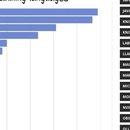
INF
JAV
KN
KNO
LAB
LLA
MAC
MA
MIC
MOD
NVI
OBS
OL