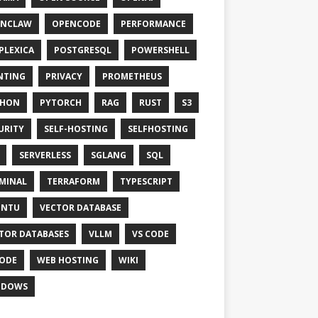
ENCLAW
OPENCODE
PERFORMANCE
PLEXICA
POSTGRESQL
POWERSHELL
NTING
PRIVACY
PROMETHEUS
THON
PYTORCH
RAG
RUST
S3
URITY
SELF-HOSTING
SELFHOSTING
SERVERLESS
SGLANG
SQL
MINAL
TERRAFORM
TYPESCRIPT
UNTU
VECTOR DATABASE
TOR DATABASES
VLLM
VS CODE
ODE
WEB HOSTING
WIKI
NDOWS