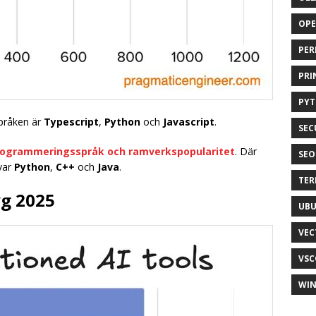
OP
PER
PRI
PY
språken är
Typescript
,
Python
och
Javascript
.
SEC
rogrammeringsspråk och ramverkspopularitet
. Där
SEO
 var
Python
,
C++
och
Java
.
TER
yg 2025
UB
VEC
VSC
WI