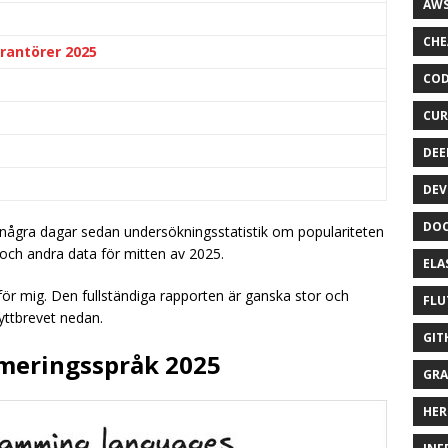
AWS
CHE
rantörer 2025
COD
CUR
DEE
DEV
DOC
 några dagar sedan undersökningsstatistik om populariteten
och andra data för mitten av 2025.
ELA
 för mig. Den fullständiga rapporten är ganska stor och
FLU
nyttbrevet nedan.
GIT
meringsspråk 2025
GRA
HER