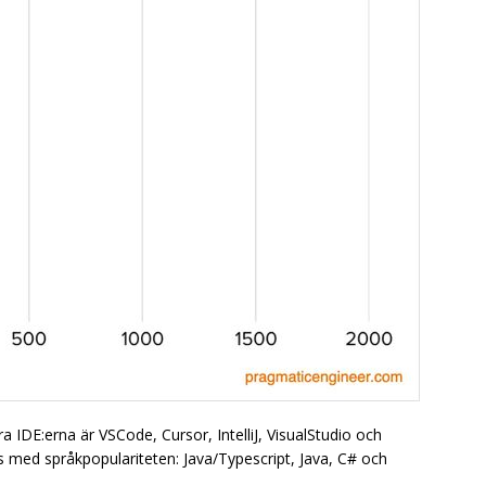
a IDE:erna är VSCode, Cursor, IntelliJ, VisualStudio och
med språkpopulariteten: Java/Typescript, Java, C# och