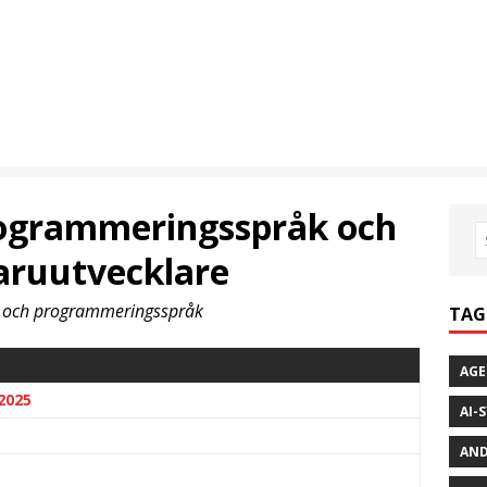
rogrammeringsspråk och
aruutvecklare
yg och programmeringsspråk
TAG
AGE
2025
AI-
AND