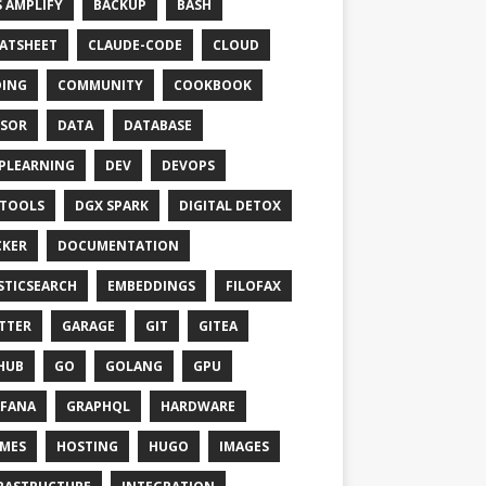
 AMPLIFY
BACKUP
BASH
ATSHEET
CLAUDE-CODE
CLOUD
ING
COMMUNITY
COOKBOOK
SOR
DATA
DATABASE
PLEARNING
DEV
DEVOPS
TOOLS
DGX SPARK
DIGITAL DETOX
KER
DOCUMENTATION
STICSEARCH
EMBEDDINGS
FILOFAX
TTER
GARAGE
GIT
GITEA
HUB
GO
GOLANG
GPU
FANA
GRAPHQL
HARDWARE
MES
HOSTING
HUGO
IMAGES