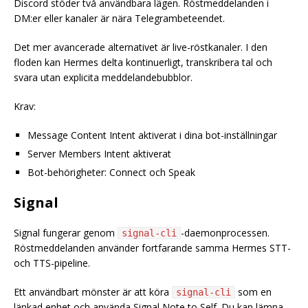
Discord stöder två användbara lägen. Röstmeddelanden i
DM:er eller kanaler är nära Telegrambeteendet.
Det mer avancerade alternativet är live-röstkanaler. I den
floden kan Hermes delta kontinuerligt, transkribera tal och
svara utan explicita meddelandebubblor.
Krav:
Message Content Intent aktiverat i dina bot-inställningar
Server Members Intent aktiverat
Bot-behörigheter: Connect och Speak
Signal
Signal fungerar genom
-daemonprocessen.
signal-cli
Röstmeddelanden använder fortfarande samma Hermes STT-
och TTS-pipeline.
Ett användbart mönster är att köra
som en
signal-cli
länkad enhet och använda Signal Note to Self. Du kan lämna