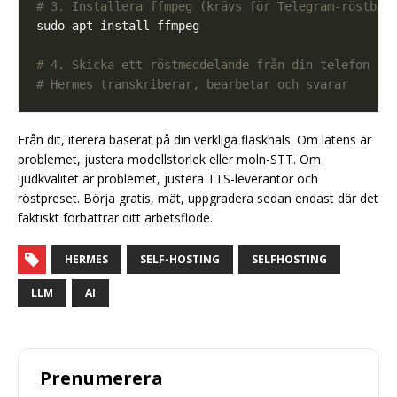
# 3. Installera ffmpeg (krävs för Telegram-röstbub
# 4. Skicka ett röstmeddelande från din telefon
# Hermes transkriberar, bearbetar och svarar
Från dit, iterera baserat på din verkliga flaskhals. Om latens är
problemet, justera modellstorlek eller moln-STT. Om
ljudkvalitet är problemet, justera TTS-leverantör och
röstpreset. Börja gratis, mät, uppgradera sedan endast där det
faktiskt förbättrar ditt arbetsflöde.
HERMES
SELF-HOSTING
SELFHOSTING
LLM
AI
Prenumerera