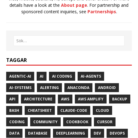
details have a look at the
About page
. For partnership and
sponsored content inquiries, see
Partnerships
.
TAGGAR
AGENTIC-AI
AI
AI CODING
AI-AGENTS
AI-SYSTEMS
ALERTING
ANACONDA
ANDROID
API
ARCHITECTURE
AWS
AWS AMPLIFY
BACKUP
BASH
CHEATSHEET
CLAUDE-CODE
CLOUD
CODING
COMMUNITY
COOKBOOK
CURSOR
DATA
DATABASE
DEEPLEARNING
DEV
DEVOPS