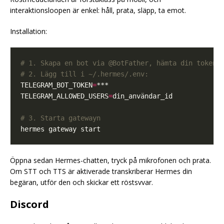
interaktionsloopen är enkel: håll, prata, släpp, ta emot.
Installation:
# 1. Skapa en bot via @BotFather, hämta din token
# 2. Lägg till i ~/.hermes/.env:
TELEGRAM_BOT_TOKEN
=
TELEGRAM_ALLOWED_USERS
=
# 3. Starta gatewayn
Öppna sedan Hermes-chatten, tryck på mikrofonen och prata.
Om STT och TTS är aktiverade transkriberar Hermes din
begäran, utför den och skickar ett röstsvvar.
Discord