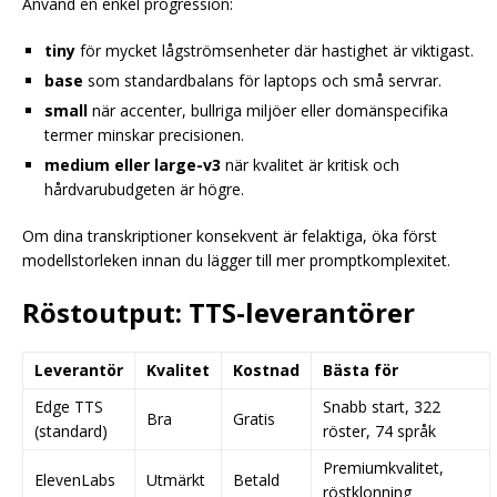
Använd en enkel progression:
tiny
för mycket lågströmsenheter där hastighet är viktigast.
base
som standardbalans för laptops och små servrar.
small
när accenter, bullriga miljöer eller domänspecifika
termer minskar precisionen.
medium eller large-v3
när kvalitet är kritisk och
hårdvarubudgeten är högre.
Om dina transkriptioner konsekvent är felaktiga, öka först
modellstorleken innan du lägger till mer promptkomplexitet.
Röstoutput: TTS-leverantörer
Leverantör
Kvalitet
Kostnad
Bästa för
Edge TTS
Snabb start, 322
Bra
Gratis
(standard)
röster, 74 språk
Premiumkvalitet,
ElevenLabs
Utmärkt
Betald
röstklonning