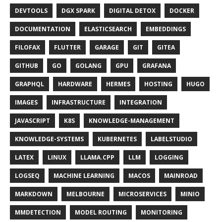
DEVTOOLS
DGX SPARK
DIGITAL DETOX
DOCKER
DOCUMENTATION
ELASTICSEARCH
EMBEDDINGS
FILOFAX
FLUTTER
GARAGE
GIT
GITEA
GITHUB
GO
GOLANG
GPU
GRAFANA
GRAPHQL
HARDWARE
HERMES
HOSTING
HUGO
IMAGES
INFRASTRUCTURE
INTEGRATION
JAVASCRIPT
K8S
KNOWLEDGE-MANAGEMENT
KNOWLEDGE-SYSTEMS
KUBERNETES
LABELSTUDIO
LATEX
LINUX
LLAMA.CPP
LLM
LOGGING
LOGSEQ
MACHINE LEARNING
MACOS
MAINROAD
MARKDOWN
MELBOURNE
MICROSERVICES
MINIO
MMDETECTION
MODEL ROUTING
MONITORING