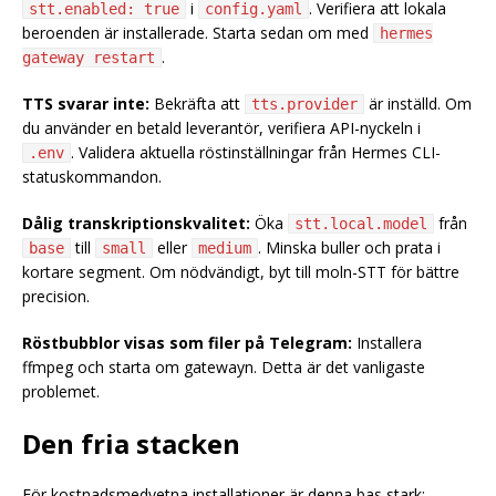
i
. Verifiera att lokala
stt.enabled: true
config.yaml
beroenden är installerade. Starta sedan om med
hermes
.
gateway restart
TTS svarar inte:
Bekräfta att
är inställd. Om
tts.provider
du använder en betald leverantör, verifiera API-nyckeln i
. Validera aktuella röstinställningar från Hermes CLI-
.env
statuskommandon.
Dålig transkriptionskvalitet:
Öka
från
stt.local.model
till
eller
. Minska buller och prata i
base
small
medium
kortare segment. Om nödvändigt, byt till moln-STT för bättre
precision.
Röstbubblor visas som filer på Telegram:
Installera
ffmpeg och starta om gatewayn. Detta är det vanligaste
problemet.
Den fria stacken
För kostnadsmedvetna installationer är denna bas stark: