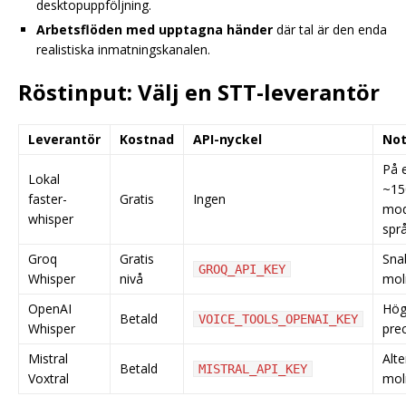
desktopuppföljning.
Arbetsflöden med upptagna händer
där tal är den enda
realistiska inmatningskanalen.
Röstinput: Välj en STT-leverantör
Leverantör
Kostnad
API-nyckel
Not
På 
Lokal
~15
faster-
Gratis
Ingen
mod
whisper
spr
Groq
Gratis
Sna
GROQ_API_KEY
Whisper
nivå
mol
OpenAI
Hög
Betald
VOICE_TOOLS_OPENAI_KEY
Whisper
prec
Mistral
Alte
Betald
MISTRAL_API_KEY
Voxtral
mol