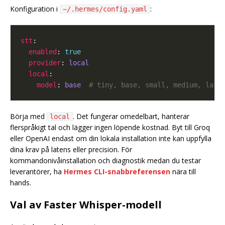
Konfiguration i
:
~/.hermes/config.yaml
stt
enabled
: 
true
provider
: 
local
local
model
: 
base 
# tiny, base, small, medium, larg
Börja med
. Det fungerar omedelbart, hanterar
local
flerspråkigt tal och lägger ingen löpende kostnad. Byt till Groq
eller OpenAI endast om din lokala installation inte kan uppfylla
dina krav på latens eller precision. För
kommandonivåinstallation och diagnostik medan du testar
leverantörer, ha
Hermes CLI-snabbreferensen
nära till
hands.
Val av Faster Whisper-modell