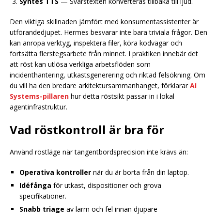
Syntes TTS
— Svarstexten konverteras tillbaka till ljud.
Den viktiga skillnaden jämfört med konsumentassistenter är
utförandedjupet. Hermes besvarar inte bara triviala frågor. Den
kan anropa verktyg, inspektera filer, köra kodvägar och
fortsätta flerstegsarbete från minnet. I praktiken innebär det
att röst kan utlösa verkliga arbetsflöden som
incidenthantering, utkastsgenerering och riktad felsökning. Om
du vill ha den bredare arkitektursammanhanget, förklarar
AI
Systems-pillaren
hur detta röstsikt passar in i lokal
agentinfrastruktur.
Vad röstkontroll är bra för
Använd röstläge när tangentbordsprecision inte krävs än:
Operativa kontroller
när du är borta från din laptop.
Idéfånga
för utkast, dispositioner och grova
specifikationer.
Snabb triage
av larm och fel innan djupare