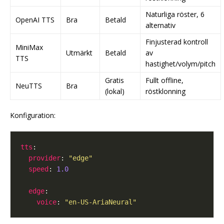
Naturliga röster, 6
OpenAI TTS
Bra
Betald
alternativ
Finjusterad kontroll
MiniMax
Utmärkt
Betald
av
TTS
hastighet/volym/pitch
Gratis
Fullt offline,
NeuTTS
Bra
(lokal)
röstklonning
Konfiguration:
tts
provider
: 
"edge"
speed
: 
1.0
edge
voice
: 
"en-US-AriaNeural"